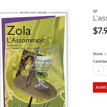
GF
L'as
$7.
Stock:
1
Cantida
-