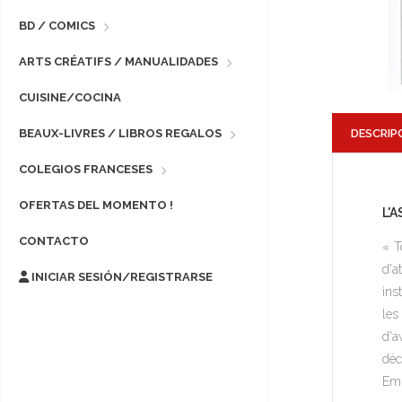
BD / COMICS
ARTS CRÉATIFS / MANUALIDADES
CUISINE/COCINA
DESCRIP
BEAUX-LIVRES / LIBROS REGALOS
COLEGIOS FRANCESES
OFERTAS DEL MOMENTO !
L'
CONTACTO
« T
d'a
INICIAR SESIÓN/REGISTRARSE
ins
les
d'a
déc
Emp