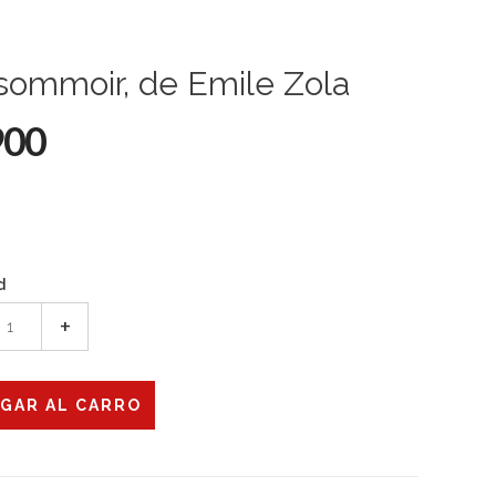
sommoir, de Emile Zola
900
d
+