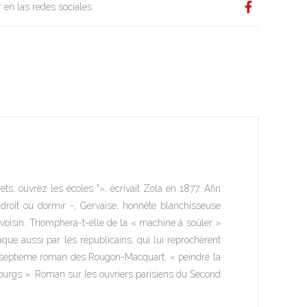
 en las redes sociales
s, ouvrez les écoles "», écrivait Zola en 1877. Afin
endroit où dormir -, Gervaise, honnête blanchisseuse
fé voisin. Triomphera-t-elle de la « machine à soûler »
aque aussi par les républicains, qui lui reprochèrent
le septième roman des
Rougon-Macquart
, « peindre la
bourgs ». Roman sur les ouvriers parisiens du Second