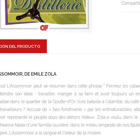
Compartir
CIÓN DEL PRODUCTO
ASSOMMOIR, DE EMILE ZOLA
out
L'Assommoir
peut se résumer dans cette phrase " Fermez les cabaret
tteindre son idéal - travailler, manger à sa faim et avoir toujours un 
tallée dans le quartier de la Goutte-d'Or, livre bataille à l'alambic du ca
 travailleurs ? Accuse de « bas-fondmanie » par les antinaturalistes, att
voir représenté le peuple sous des dehors hideux, Zola a voulu, dans 
héance fatale d'une famille ouvrière, dans le milieu empeste de nos fau
ire,
L'Assommoir
a la langue et l'odeur de la misère.