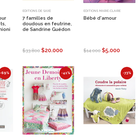
EDITIONS DE SAXE
EDITIONS MARIE-CLAIRE
our
7 familles de
Bébé d'amour
ts,
doudous en feutrine,
ioni
de Sandrine Guédon
$20.000
$5.000
$33.800
$14.000
-69%
-41%
-73%