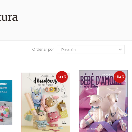
tura
Ordenar por
-41%
-64%