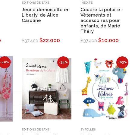
EDITIONS DE SAXE
INÉDITE
Jeune demoiselle en
Coudre la polaire -
Liberty, de Alice
Vêtements et
Caroline
accessoires pour
enfants, de Marie
Théry
0
$22.000
$10.000
$37.400
$37.400
-40%
-34%
-63%
EDITIONS DE SAXE
EYROLLES