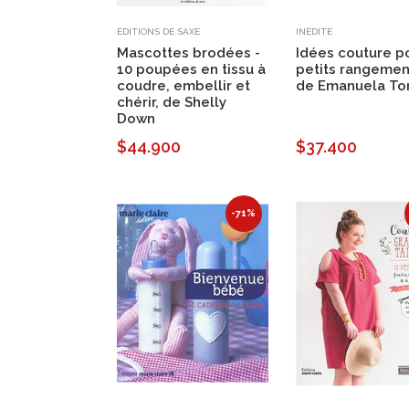
EDITIONS DE SAXE
INÉDITE
Mascottes brodées -
Idées couture p
10 poupées en tissu à
petits rangemen
coudre, embellir et
de Emanuela Ton
chérir, de Shelly
Down
$44.900
$37.400
-71%