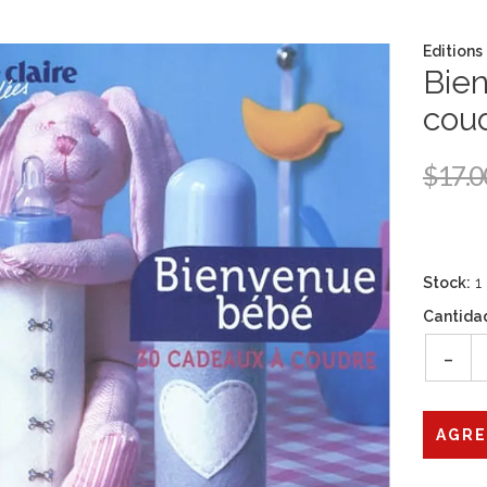
Editions
Bie
cou
$17.0
Stock:
1
Cantida
-