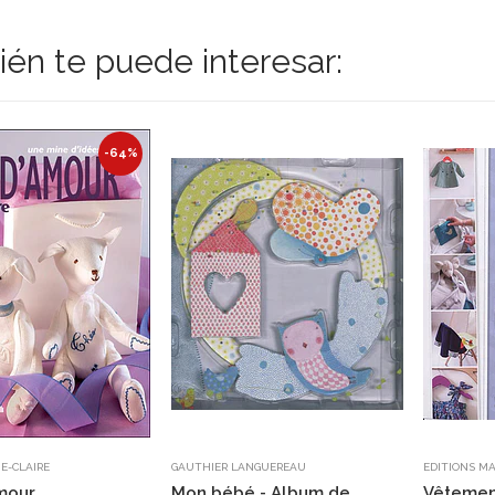
én te puede interesar:
-64%
E-CLAIRE
GAUTHIER LANGUEREAU
EDITIONS MA
mour
Mon bébé - Album de
Vêtemen