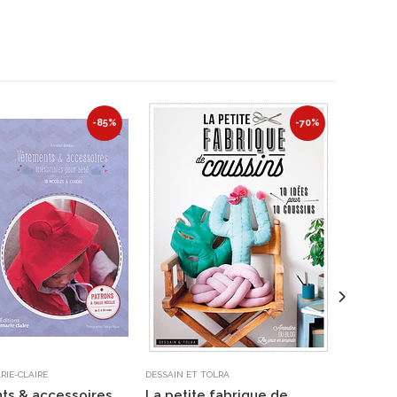
-85%
-70%
RIE-CLAIRE
DESSAIN ET TOLRA
NATHAN J
ts & accessoires
La petite fabrique de
Kididoc