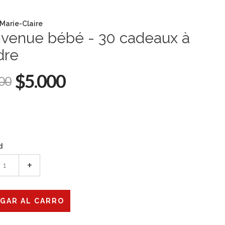
 Marie-Claire
nvenue bébé - 30 cadeaux à
dre
$5.000
00
d
+