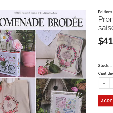
Editions
Prom
sais
$41
Stock:
1
Cantida
-