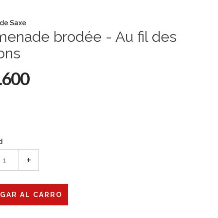
 de Saxe
enade brodée - Au fil des
ons
.600
d
+