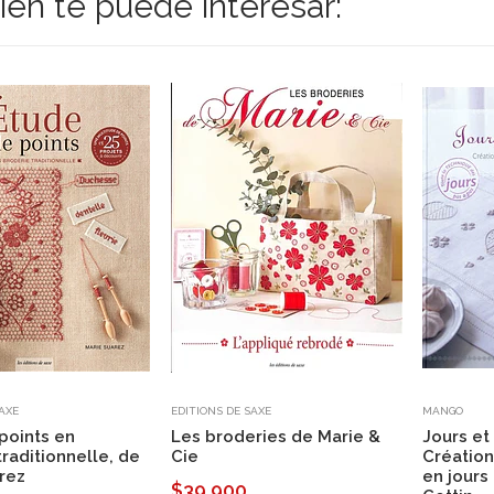
én te puede interesar:
SAXE
EDITIONS DE SAXE
MANGO
points en
Les broderies de Marie &
Jours et
traditionnelle, de
Cie
Créatio
rez
en jours
$39.900