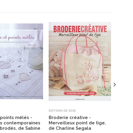
EDITIONS DE SAXE
EDITIONS 
 points mêlés -
Broderie créative -
Broder
ns contemporaines
Merveilleux point de tige,
projets
 brodés, de Sabine
de Charline Segala
romant