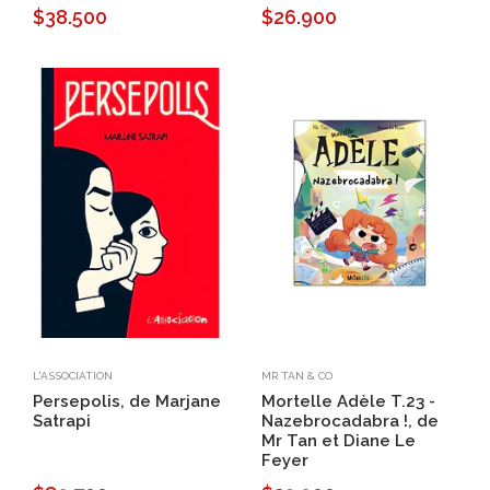
$38.500
$26.900
L'ASSOCIATION
MR TAN & CO
Persepolis, de Marjane
Mortelle Adèle T.23 -
Satrapi
Nazebrocadabra !, de
Mr Tan et Diane Le
Feyer