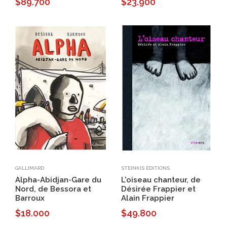
$89.700
$23.900
GALLIMARD
STEINKIS ÉDITIONS
Alpha-Abidjan-Gare du
L'oiseau chanteur, de
Nord, de Bessora et
Désirée Frappier et
Barroux
Alain Frappier
$18.000
$49.800