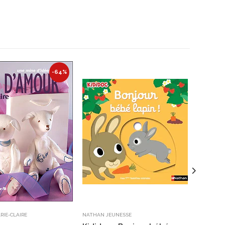
-64%
RIE-CLAIRE
NATHAN JEUNESSE
NATHAN J