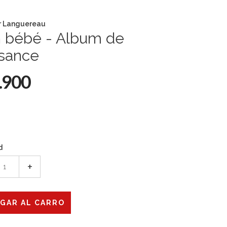
r Languereau
 bébé - Album de
ssance
.900
d
+