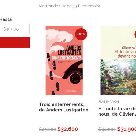
Mostrando 1-12 de 39 Elemento(s)
Hasta
-28%
FLAMMARION
Trois enterrements,
Et toute la vie d
de Anders Lustgarten
nous, de Olivie
$32.600
$31.90
$45.000
$44.000