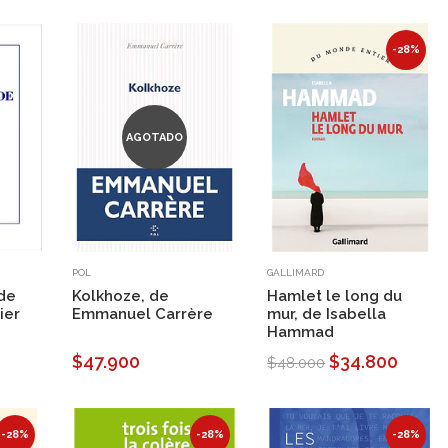
-28%
AGOTADO
POL
GALLIMARD
 de
Kolkhoze, de
Hamlet le long du
ier
Emmanuel Carrère
mur, de Isabella
Hammad
$47.900
$34.800
$48.000
-28%
-28%
-28%