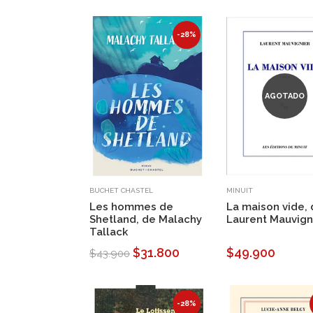
-28%
AGOTADO
BUCHET CHASTEL
MINUIT
Les hommes de
La maison vide,
Shetland, de Malachy
Laurent Mauvign
Tallack
$31.800
$49.900
$43.900
-28%