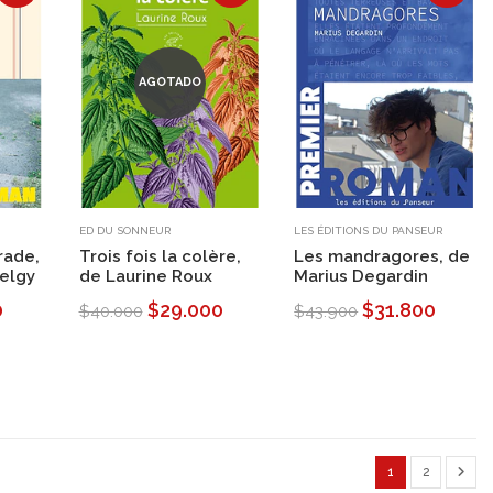
AGOTADO
ED DU SONNEUR
LES ÉDITIONS DU PANSEUR
arade,
Trois fois la colère,
Les mandragores, de
elgy
de Laurine Roux
Marius Degardin
0
$29.000
$31.800
$40.000
$43.900
1
2