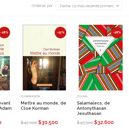
Ordenar por
-28%
-27%
-28%
FLAMMARION
ZULMA
evant
Mettre au monde, de
Salamalecs, de
r Adam
Cloé Korman
Antonythasan
Jesuthasan
0
$30.500
$32.600
$42.000
$45.500