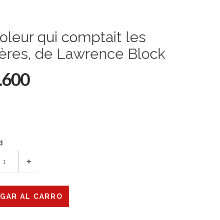
oleur qui comptait les
lères, de Lawrence Block
.600
d
+