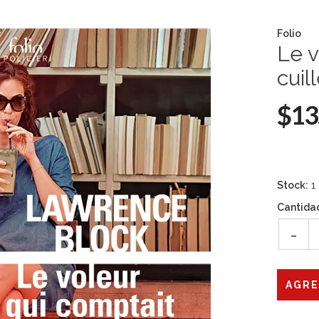
Folio
Le v
cuil
$13
Stock:
1
Cantida
-