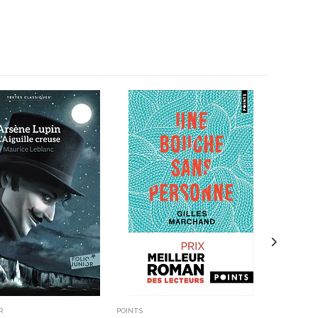
R
POINTS
POINTS