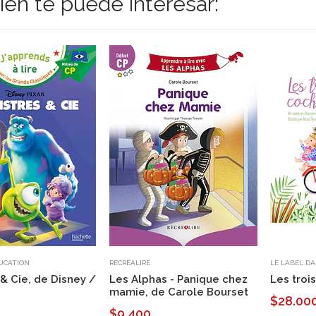
én te puede interesar:
UCATION
RÉCRÉALIRE
LE LABEL DA
& Cie, de Disney /
Les Alphas - Panique chez
Les troi
mamie, de Carole Bourset
$28.00
$9.400