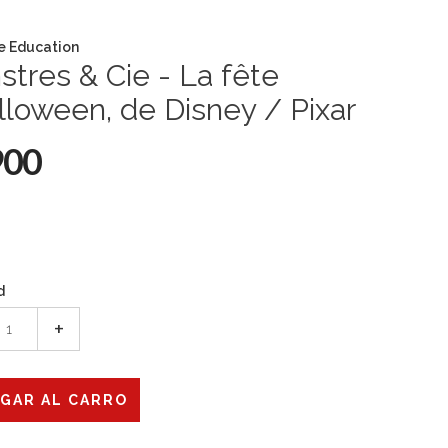
e Education
tres & Cie - La fête
lloween, de Disney / Pixar
900
d
+