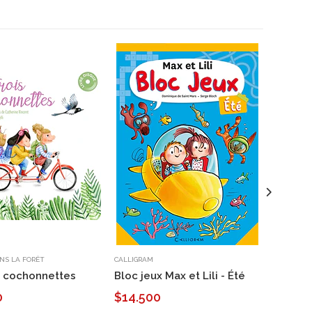
NS LA FORÊT
CALLIGRAM
L' ÉCOLE D
s cochonnettes
Bloc jeux Max et Lili - Été
Don Qu
de Cer
0
$14.500
$9.70