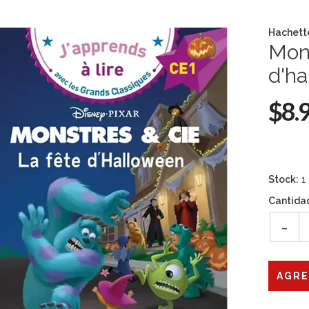
Hachett
Mons
d'ha
$8.
Stock:
1
Cantida
-