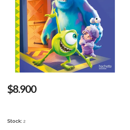
$8.900
Stock:
2