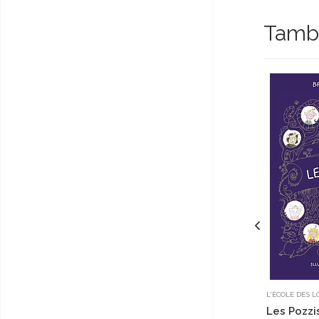
Tambi
L'ÉCOLE DES L
Les Pozzis