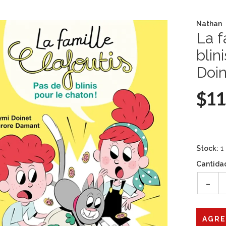
Nathan
La f
blin
Doi
$11
Stock:
1
Cantida
-