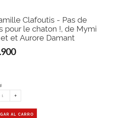
amille Clafoutis - Pas de
is pour le chaton !, de Mymi
net et Aurore Damant
.900
d
+