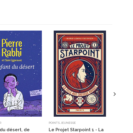
R
POINTS JEUNESSE
NATHAN
 du désert, de
Le Projet Starpoint 1 - La
Jason e