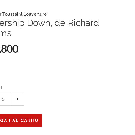
r Toussaint Louverture
ership Down, de Richard
ms
.800
d
+