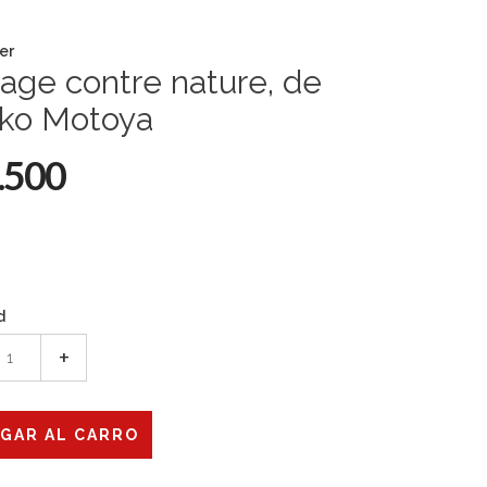
er
age contre nature, de
iko Motoya
.500
d
+