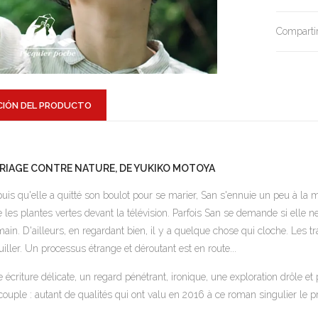
Compartir
CIÓN DEL PRODUCTO
RIAGE CONTRE NATURE, DE YUKIKO MOTOYA
uis qu'elle a quitté son boulot pour se marier, San s'ennuie un peu à la ma
e les plantes vertes devant la télévision. Parfois San se demande si elle 
ain. D'ailleurs, en regardant bien, il y a quelque chose qui cloche. Les tr
uiller. Un processus étrange et déroutant est en route...
 écriture délicate, un regard pénétrant, ironique, une exploration drôle et 
couple : autant de qualités qui ont valu en 2016 à ce roman singulier le p