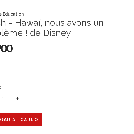
e Education
ch - Hawaï, nous avons un
blème ! de Disney
900
d
+