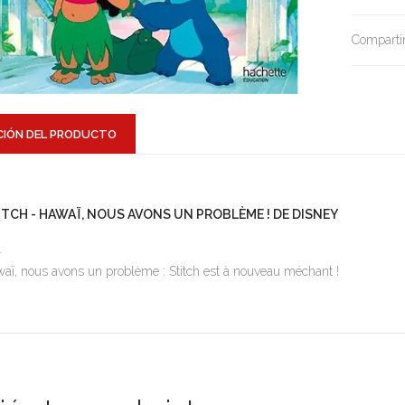
Compartir
CIÓN DEL PRODUCTO
ITCH - HAWAÏ, NOUS AVONS UN PROBLÈME ! DE DISNEY
1
aï, nous avons un problème : Stitch est à nouveau méchant !