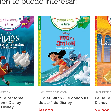
én te puede interesar:
UCATION
HACHETTE EDUCATION
HACHETTE E
t le fantôme
Lilo et Stitch - Le concours
La Belle
en - Disney
de surf, de Disney
Disney
e Disney
$8.900
$8.900