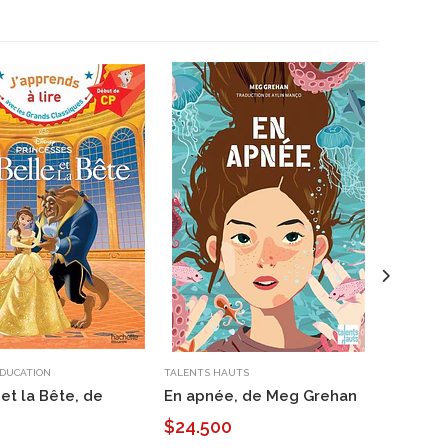
DUCATION
TALENTS HAUTS
FOLIO
 et la Bête, de
En apnée, de Meg Grehan
Le Peti
de Sain
$24.500
$15.9