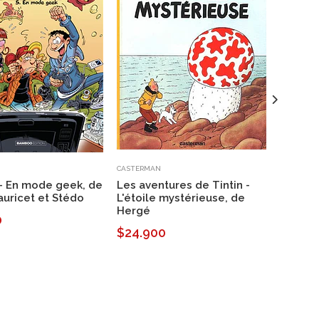
CASTERMAN
HACHETTE
- En mode geek, de
Les aventures de Tintin -
Astérix 
auricet et Stédo
L'étoile mystérieuse, de
Norma
Hergé
0
$21.9
$24.900