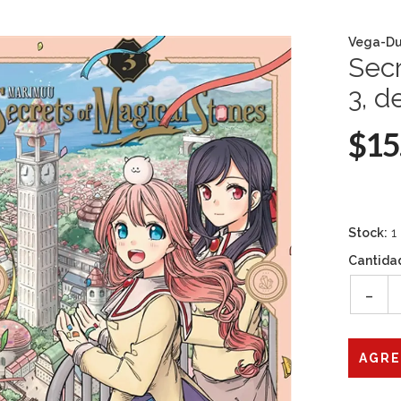
Vega-Du
Secr
3, 
$15
Stock:
1
Cantida
-