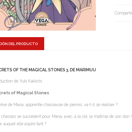
Compartir
CIÓN DEL PRODUCTO
CRETS OF THE MAGICAL STONES 3, DE MARIMUU
duction de Yuki Kakiichi
crets of Magical Stones
rêve de Mana, apprentie chasseuse de pierres, va-t-il se réaliser ?
 chasses se succèdent pour Mana, avec, à la clé, la maîtrise de son don ! S
ur auquel elle aspire tant ?