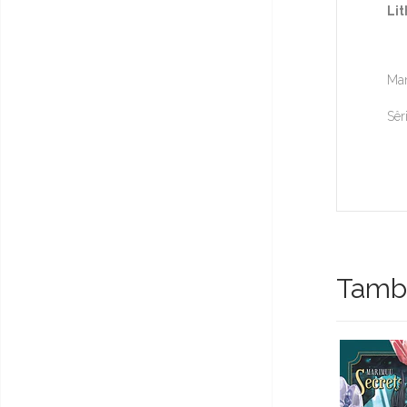
Lit
Ma
Sêr
Tambi