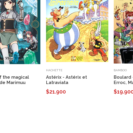
HACHETTE
BAMBOO
f the magical
Astérix - Astérix et
Boulard 
 de Marimuu
Latraviata
Erroc, M
$21.900
$19.90