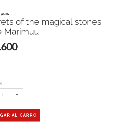
puis
ets of the magical stones
de Marimuu
.600
d
+