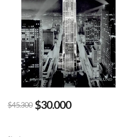
$30.000
$45.300