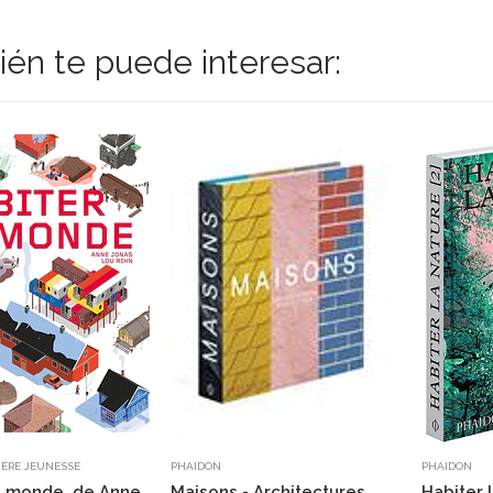
én te puede interesar:
IÈRE JEUNESSE
PHAIDON
PHAIDON
e monde, de Anne
Maisons - Architectures
Habiter 