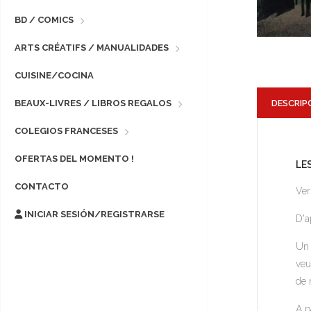
BD / COMICS
ARTS CRÉATIFS / MANUALIDADES
CUISINE/COCINA
DESCRIP
BEAUX-LIVRES / LIBROS REGALOS
COLEGIOS FRANCESES
OFERTAS DEL MOMENTO !
LE
CONTACTO
Ver
INICIAR SESIÓN/REGISTRARSE
D'a
Un 
veu
de 
A p