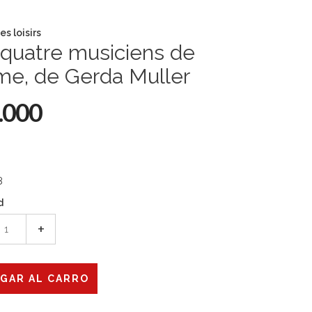
es loisirs
quatre musiciens de
me, de Gerda Muller
.000
8
d
+