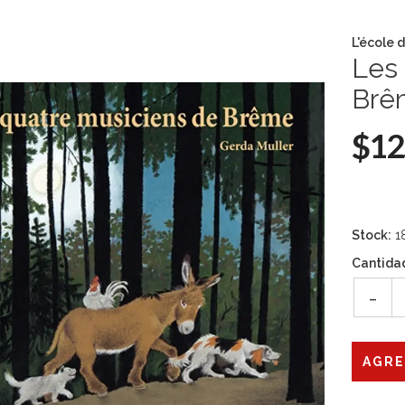
L'école d
Les 
Brê
$12
Stock:
1
Cantida
-