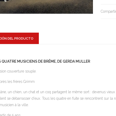
Compartir
CIÓN DEL PRODUCTO
S QUATRE MUSICIENS DE BRÊME, DE GERDA MULLER
sion couverture souple.
près les frères Grimm
âne, un chien, un chat et un coq partagent le même sort : devenus vieux et
lent se débarrasser d'eux. Tous les quatre en fuite se rencontrent sur la r
musicien à la ville.
artir de 5 ans