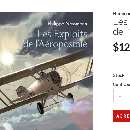
Flammar
Les 
de 
$12
Stock:
1
Cantida
-