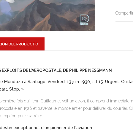
Compartir
CIÓN DEL PRODUCTO
S EXPLOITS DE L'AÉROPOSTALE, DE PHILIPPE NESSMANN
e Mendoza à Santiago. Vendredi 13 juin 1930, 11h15. Urgent. Guill
art. Stop. »
première fois qu'Henri Guillaumet voit un avion, il comprend immédiatement
éropostale en 1926 et traverse le monde entier pour délivrer du courrier. Ch
n trop fort pour s'arrêter.
destin exceptionnel d'un pionnier de l'aviation