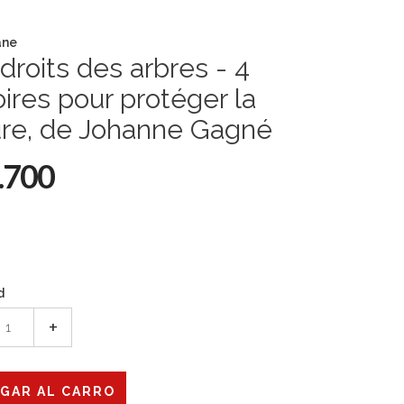
âne
droits des arbres - 4
oires pour protéger la
ure, de Johanne Gagné
.700
d
+