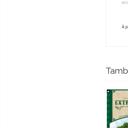
acc
À p
Tambi