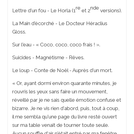
re
nde
Lettre d'un fou - Le Horla (1
et 2
versions).
La Main d'écorché - Le Docteur Héraclius
Gloss.
Sur l'eau - « Coco, coco, coco frais ! ».
Suicides - Magnétisme - Rêves.
Le loup - Conte de Noël - Auprès d'un mort.
« Or, ayant dormi environ quarante minutes, je
rouvris les yeux sans faire un mouvement,
réveillé par je ne sais quelle émotion confuse et
bizarre. Je ne vis rien d'abord, puis, tout à coup,
il me sembla qu'une page du livre resté ouvert
sur ma table venait de tourner toute seule.
Aucun souffle d'air n'était entré par ma fenêtre.