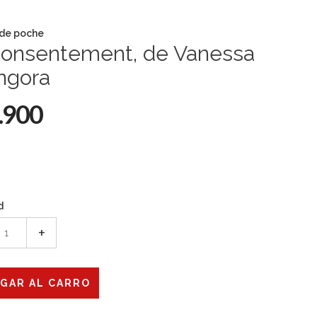
 de poche
consentement, de Vanessa
ngora
.900
d
+