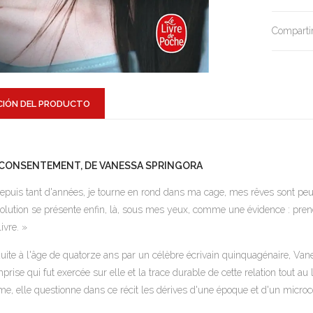
Compartir
CIÓN DEL PRODUCTO
 CONSENTEMENT, DE VANESSA SPRINGORA
epuis tant d'années, je tourne en rond dans ma cage, mes rêves sont pe
solution se présente enfin, là, sous mes yeux, comme une évidence : pren
livre. »
uite à l'âge de quatorze ans par un célèbre écrivain quinquagénaire, Vane
mprise qui fut exercée sur elle et la trace durable de cette relation tout 
ime, elle questionne dans ce récit les dérives d'une époque et d'un microcos