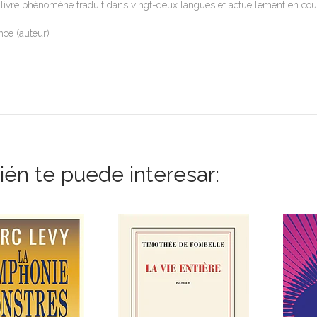
livre phénomène traduit dans vingt-deux langues et actuellement en cou
nce (auteur)
én te puede interesar: