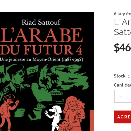
Allary éd
L' A
Satt
$46
Stock:
1
Cantida
-