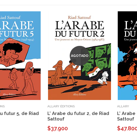
AGOTADO
ONS
ALLARY ÉDITIONS
ALLARY
u futur 5, de Riad
L' Arabe du futur 2, de Riad
L' Arabe
Sattouf
Sattouf
$37.900
$47.80