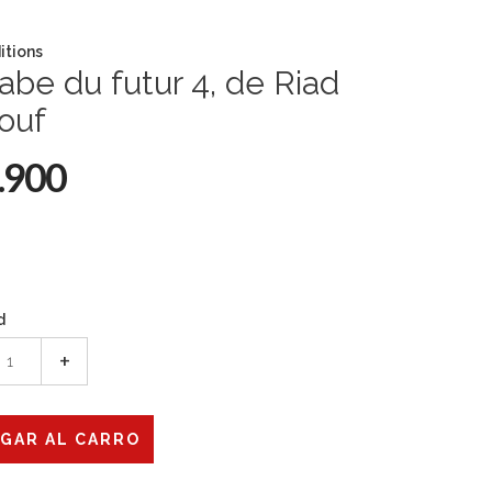
itions
rabe du futur 4, de Riad
ouf
.900
d
+