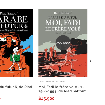
AGOTADO
LES LIVRES DU FUTUR
HACHETTE
 du futur 6, de Riad
Moi, Fadi le frère volé - 1 -
Astérix 
1986-1994, de Riad Sattouf
domain
0
$45.900
$21.9