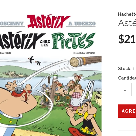
Hachett
Asté
$21
Stock:
1
Cantida
-