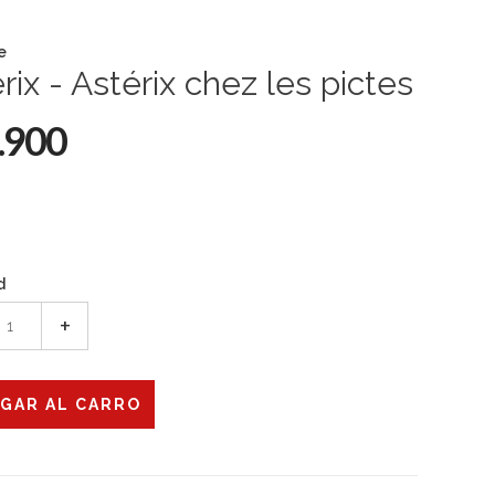
e
rix - Astérix chez les pictes
.900
d
+