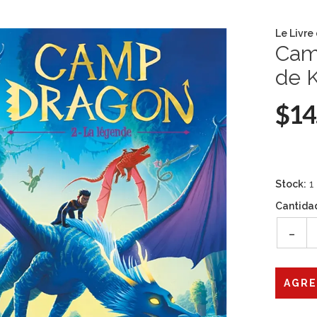
Le Livre
Cam
de K
$14
Stock:
1
Cantida
-