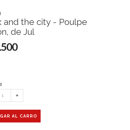
d
x and the city - Poulpe
ion, de Jul
.500
d
+