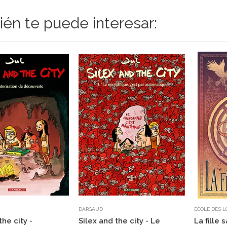
én te puede interesar:
DARGAUD
ECOLE DES L
the city -
Silex and the city - Le
La fille