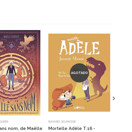
AGOTADO
OISIRS
BAYARD JEUNESSE
RUE DE SÈ
 sans nom, de Maëlle
Mortelle Adèle T.16 -
Julio P