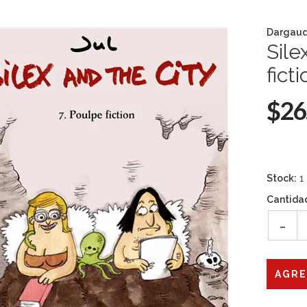
Dargau
Sile
fict
$26
Stock:
1
Cantida
-