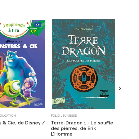
DUCATION
FOLIO JEUNESSE
FOLIO JUN
 & Cie, de Disney /
Terre-Dragon 1 - Le souffle
Harry P
des pierres, de Erik
Phénix,
L'Homme
$29.8