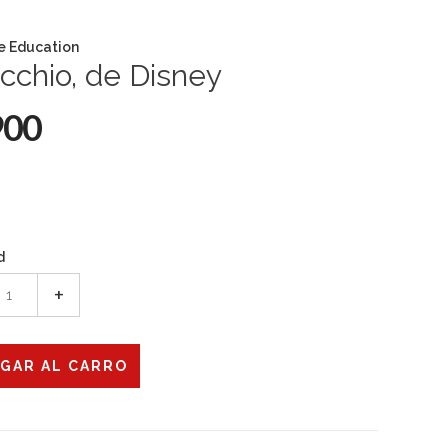
e Education
cchio, de Disney
900
d
+