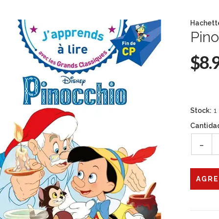
Hachett
Pino
$8.
Stock:
1
Cantida
-