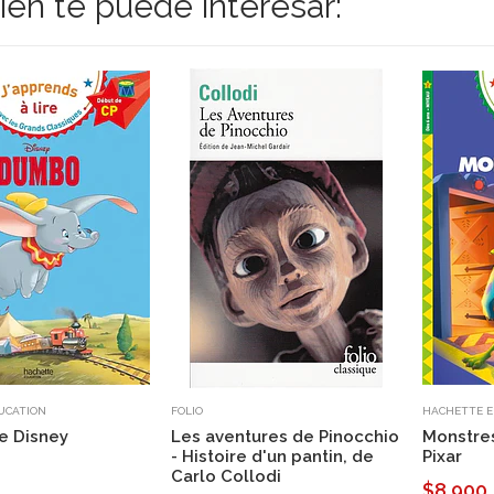
én te puede interesar:
UCATION
FOLIO
HACHETTE E
e Disney
Les aventures de Pinocchio
Monstres
- Histoire d'un pantin, de
Pixar
Carlo Collodi
$8.900