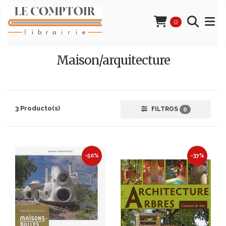
0
Maison/arquitecture
3 Producto(s)
FILTROS
0
-50%
-37%