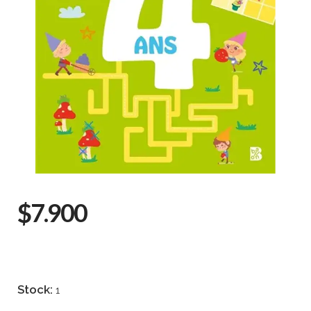
$7.900
Stock:
1