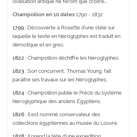
civilisation antique ne feront que croître...
Champollion en 10 dates
1790 - 1832
1799
: Découverte à Rosette d'une stèle sur
laquelle le texte en hiéroglyphes est traduit en
démotique et en grec.
1822
: Champollion déchiffre les hiéroglyphes.
1823
: Son concurrent, Thomas Young, fait
paraître ses travaux sur les hiéroglyphes.
1824
: Champollion publie le
Précis du système
hiéroglyphique des anciens Égyptiens.
1826
: Il est nommé conservateur des
collections égyptiennes au musée du Louvre.
1828
: Il prend la tête d'une expédition