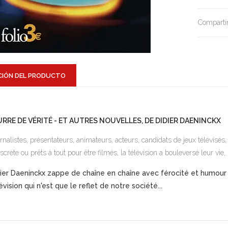
Compartir
CIÓN DEL PRODUCTO
URRE DE VÉRITÉ - ET AUTRES NOUVELLES, DE DIDIER DAENINCKX
rnalistes, présentateurs, animateurs, acteurs, candidats de jeux télévisé
iscrète ou prêts à tout pour être filmés, la télévision a bouleversé leur vie, 
ier Daeninckx zappe de chaîne en chaîne avec férocité et humour 
évision qui n'est que le reflet de notre société...