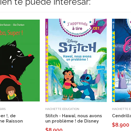
én te puede interesar:
SIRS
HACHETTE EDUCATION
HACHETTE E
er !, de
Stitch - Hawaï, nous avons
Cendrill
ne Raisson
un problème ! de Disney
$8.900
$8.900