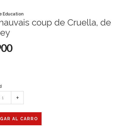
e Education
auvais coup de Cruella, de
ney
900
d
+