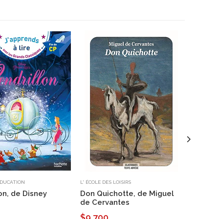
DUCATION
L' ÉCOLE DES LOISIRS
LES PETIT
on, de Disney
Don Quichotte, de Miguel
Leibniz
de Cervantes
mondes
Jean-Pa
$9.700