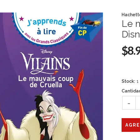
Hachett
Le m
Dis
$8.
Stock:
1
Cantida
-