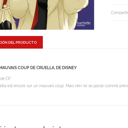
Compartir
CIÓN DEL PRODUCTO
 MAUVAIS COUP DE CRUELLA, DE DISNEY
 de CP
ella est encore sur un mauvais coup. Mais rien ne se passe comme prév