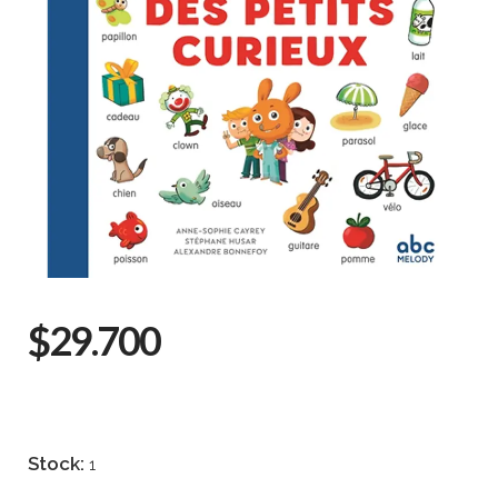
$29.700
Stock:
1