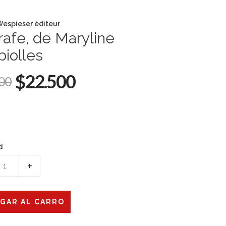
Wespieser éditeur
rafe, de Maryline
iolles
$22.500
00
d
+