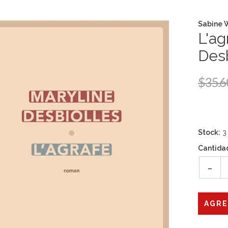
Sabine 
L'ag
Desb
$35.6
Stock:
3
Cantida
-