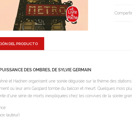
Compartir
CIÓN DEL PRODUCTO
 PUISSANCE DES OMBRES, DE SYLVIE GERMAIN
hné et Hadrien organisent une soirée déguisée sur le thème des stations d
ent où leur ami Gaspard tombe du balcon et meurt. Quelques mois plus t
inte d'une série de morts inexpliquées chez les convives de la soirée gra
nce
nce (auteur)