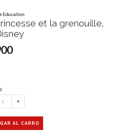
e Education
rincesse et la grenouille,
Disney
900
d
+