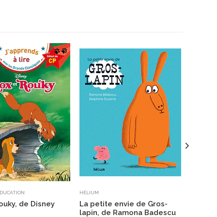
DUCATION
HÉLIUM
ATELIER D
ouky, de Disney
La petite envie de Gros-
A dévor
lapin, de Ramona Badescu
Menena