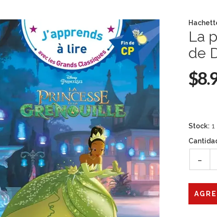
Hachett
La p
de 
$8.
Stock:
1
Cantida
-