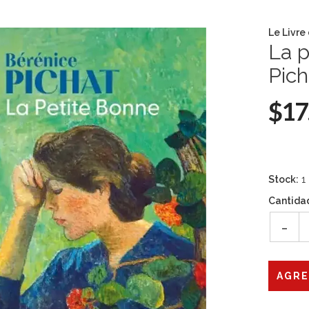
Le Livre
La p
Pich
$17
Stock:
1
Cantida
-