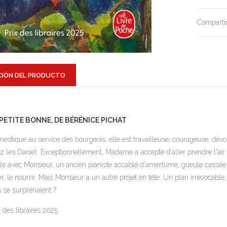
Compartir
CIÓN DEL PRODUCTO
 PETITE BONNE, DE BÉRÉNICE PICHAT
estique au service des bourgeois, elle est travailleuse, courageuse, dévo
z les Daniel. Exceptionnellement, Madame a accepté d'aller prendre l'air 
le avec Monsieur, un ancien pianiste accablé d'amertume, gueule cassée de
er, le nourrir. Mais Monsieur a un autre projet en tête. Un plan irrévocable, si
ls se surprenaient ?
x des libraires 2025