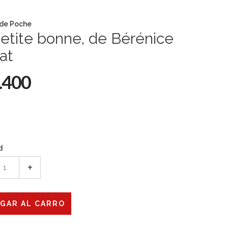
 de Poche
etite bonne, de Bérénice
at
.400
d
+