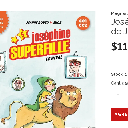
Magnard
José
de J
$11
Stock:
1
Cantida
-