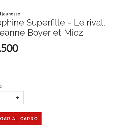
 jeunesse
phine Superfille - Le rival,
eanne Boyer et Mioz
.500
d
+