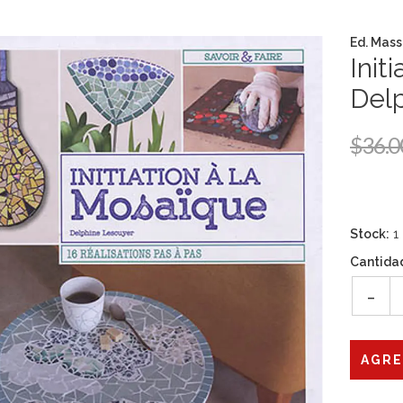
Ed. Mass
Init
Del
$36.0
Stock:
1
Cantida
-