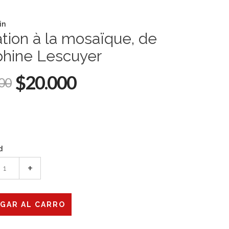
in
iation à la mosaïque, de
phine Lescuyer
$20.000
00
d
+