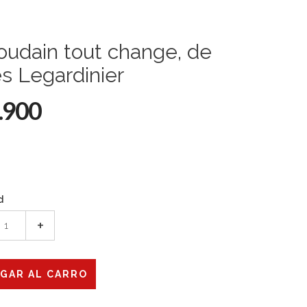
oudain tout change, de
es Legardinier
.900
d
+