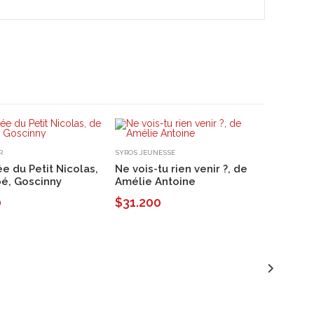
R
SYROS JEUNESSE
ée du Petit Nicolas,
Ne vois-tu rien venir ?, de
é, Goscinny
Amélie Antoine
0
$31.200