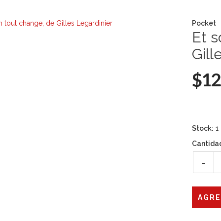
Pocket
Et s
Gill
$12
Stock:
1
Cantida
-