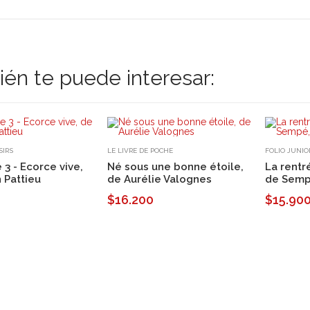
én te puede interesar:
SIRS
LE LIVRE DE POCHE
FOLIO JUNIO
 3 - Ecorce vive,
Né sous une bonne étoile,
La rentr
n Pattieu
de Aurélie Valognes
de Semp
$16.200
$15.90