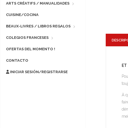
ARTS CRÉATIFS / MANUALIDADES
CUISINE/COCINA
BEAUX-LIVRES / LIBROS REGALOS
COLEGIOS FRANCESES
DESCRIP
OFERTAS DEL MOMENTO !
CONTACTO
ET
INICIAR SESIÓN/REGISTRARSE
Pou
tou
À q
fai
dém
meil