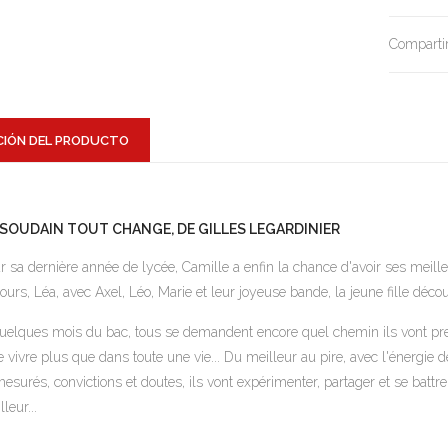
Compartir
CIÓN DEL PRODUCTO
 SOUDAIN TOUT CHANGE, DE GILLES LEGARDINIER
r sa dernière année de lycée, Camille a enfin la chance d'avoir ses meil
jours, Léa, avec Axel, Léo, Marie et leur joyeuse bande, la jeune fille découv
uelques mois du bac, tous se demandent encore quel chemin ils vont prendr
re vivre plus que dans toute une vie... Du meilleur au pire, avec l'énergie dé
esurés, convictions et doutes, ils vont expérimenter, partager et se battre. 
leur...