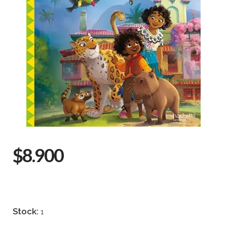
$8.900
Stock:
1