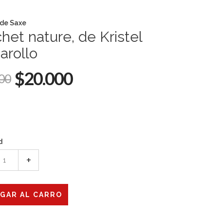
 de Saxe
het nature, de Kristel
arollo
$20.000
00
d
+