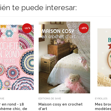
én te puede interesar:
-21%
-28%
SAXE
EDITIONS DE SAXE
EYROLLES
 en rond - 18
Maison cosy en crochet
Mes brod
ohème chic, de
d'art
modèles