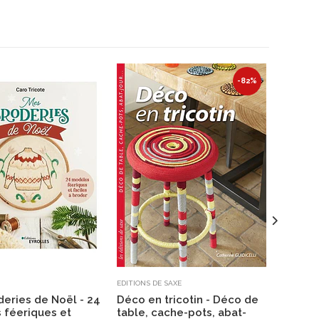
-82%
EDITIONS DE SAXE
EDITIONS 
eries de Noël - 24
Déco en tricotin - Déco de
Broder
 féeriques et
table, cache-pots, abat-
projets