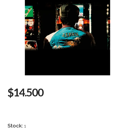
$14.500
Stock:
1