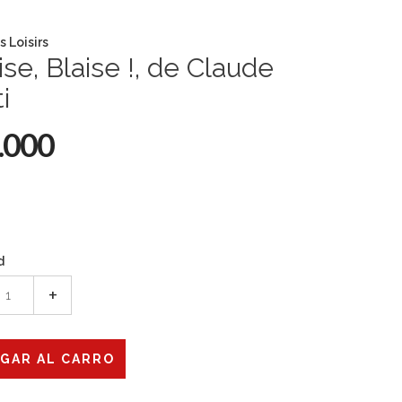
s Loisirs
aise, Blaise !, de Claude
i
.000
d
+