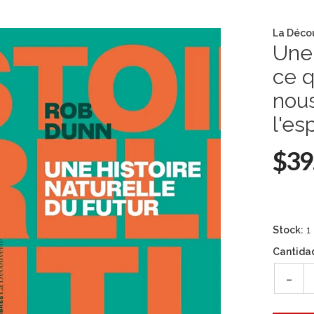
La Déco
Une 
ce q
nous
l'e
$39
Stock:
1
Cantida
-