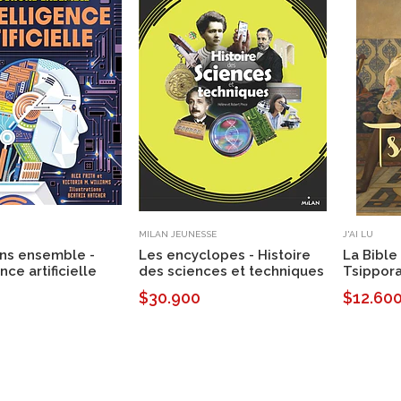
MILAN JEUNESSE
J'AI LU
ns ensemble -
Les encyclopes - Histoire
La Bible
ence artificielle
des sciences et techniques
Tsippora
$30.900
$12.60