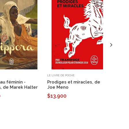
LE LIVRE DE POCHE
GF
 au féminin -
Prodiges et miracles, de
Cinq se
, de Marek Halter
Joe Meno
de Jule
0
$13.900
$11.9