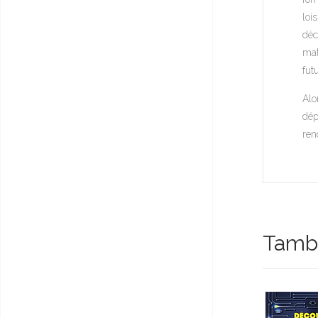
loi
déc
mat
fut
Alo
dép
ren
Tambi