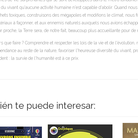
s du vivant qu'aucune activité humaine n'est capable d'abolir. Quand nous c
hets toxiques, construisons des mégapoles et modifions le climat, nous 
ériaux à façonner, et aux ennemis naturels auxquels nous avions échappé 
ur proche, la Terre sera, de notre fait, beaucoup plus accueillante pou
rs que faire ? Comprendre et respecter les lois de la vie et de l'évolut
endance au reste de la nature, favoriser l'heureuse diversité du vivant, p
dent : la survie de l'humanité est à ce prix.
én te puede interesar: