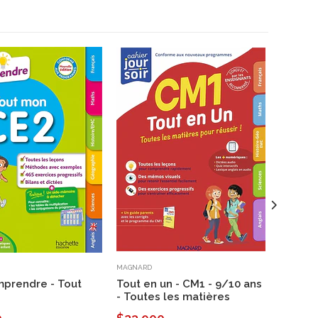
MAGNARD
MAGNARD
mprendre - Tout
Tout en un - CM1 - 9/10 ans
Tout en
2
- Toutes les matières
ans - T