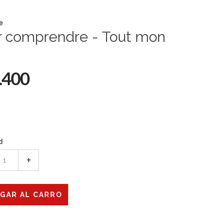
e
r comprendre - Tout mon
1
.400
d
+