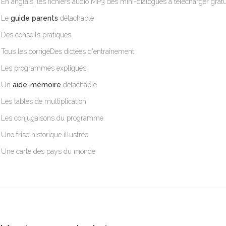
En anglais, les fichiers audio MP3 des mini-dialogues à télécharger gra
Le
guide parents
détachable
Des conseils pratiques
Tous les corrigéDes dictées d'entraînement
Les programmes expliqués
Un
aide-mémoire
détachable
Les tables de multiplication
Les conjugaisons du programme
Une frise historique illustrée
Une carte des pays du monde