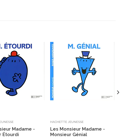
EUNESSE
HACHETTE JEUNESSE
HACHETTE
sieur Madame -
Les Monsieur Madame -
Les Mo
 Étourdi
Monsieur Génial
Madam