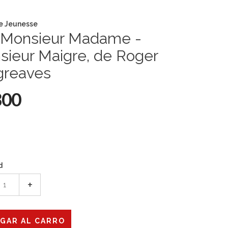
e Jeunesse
 Monsieur Madame -
sieur Maigre, de Roger
greaves
800
d
+