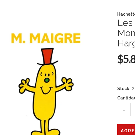
Hachett
Les
Mon
Har
$5.
Stock:
2
Cantida
-