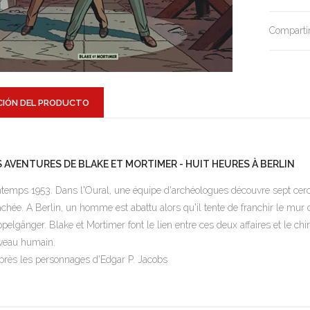
Compartir
CIÓN DEL PRODUCTO
S AVENTURES DE BLAKE ET MORTIMER - HUIT HEURES À BERLIN
ntemps 1953. Dans l'Oural, une équipe d'archéologues découvre sept cerc
achée. A Berlin, un homme est abattu alors qu'il tente de franchir le mur 
pelgänger. Blake et Mortimer font le lien entre ces deux affaires et le ch
veau humain.
près les personnages d'Edgar P. Jacobs