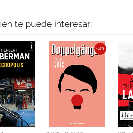
én te puede interesar:
-28%
ER
AUX FORGES DE VULCAIN
LE LIVRE DE