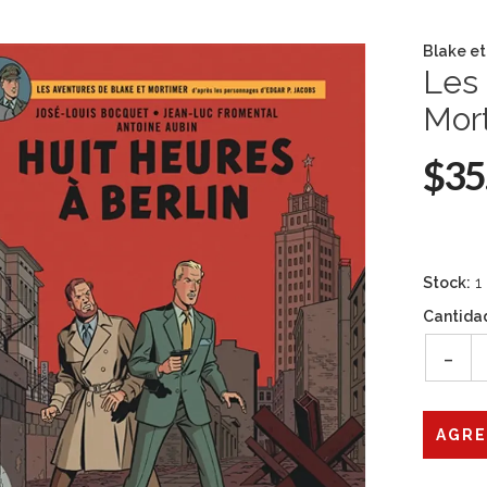
Blake et
Les 
Mort
$35
Stock:
1
Cantida
-