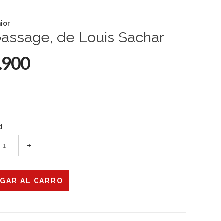
nior
assage, de Louis Sachar
.900
d
+