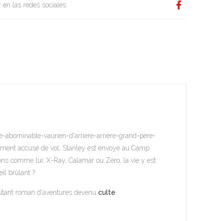
 en las redes sociales
ble-abominable-vaurien-d'arrière-arrière-grand-père-
tement accusé de vol, Stanley est envoyé au Camp
ons comme lui, X-Ray, Calamar ou Zéro, la vie y est
eil brûlant ?
ûtant roman d'aventures devenu
culte
.