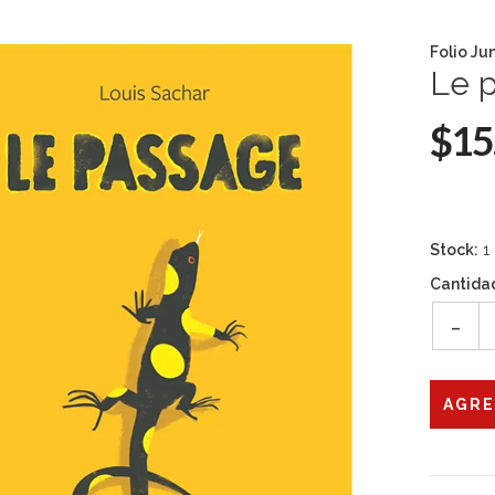
Folio Ju
Le p
$15
Stock:
1
Cantida
-