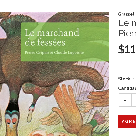
Grasset
Le 
Pier
$11
Stock:
1
Cantida
-