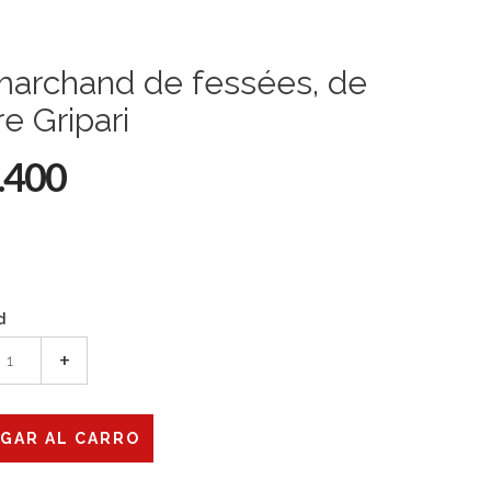
marchand de fessées, de
re Gripari
.400
d
+