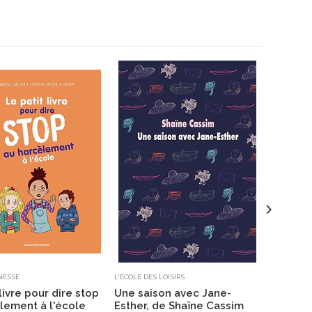
NESSE
L'ÉCOLE DES LOISIRS
FOLIO JUN
livre pour dire stop
Une saison avec Jane-
Big Nat
lement à l'école
Esther, de Shaïne Cassim
Lincoln