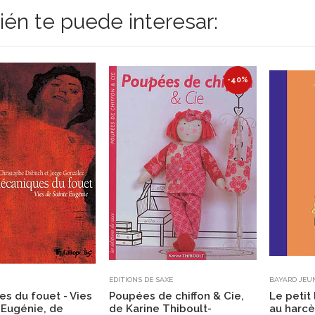
én te puede interesar:
-40%
EDITIONS DE SAXE
BAYARD JEU
s du fouet - Vies
Poupées de chiffon & Cie,
Le petit 
 Eugénie, de
de Karine Thiboult-
au harcè